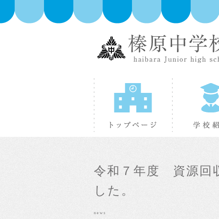
トップページ
令和７年度 資源回
した。
news