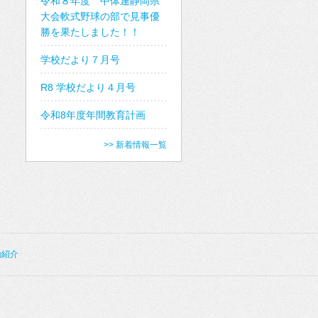
令和８年度 中体連静岡県
大会軟式野球の部で見事優
勝を果たしました！！
学校だより７月号
R8 学校だより４月号
令和8年度年間教育計画
>> 新着情報一覧
動紹介