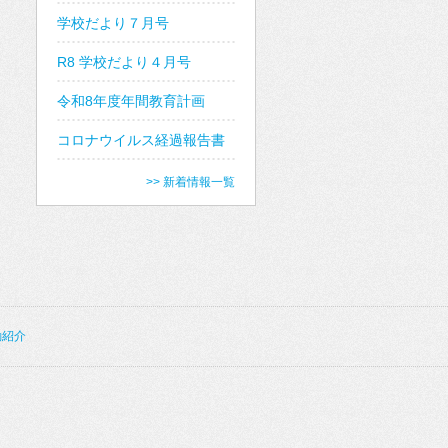
学校だより７月号
R8 学校だより４月号
令和8年度年間教育計画
コロナウイルス経過報告書
>> 新着情報一覧
動紹介